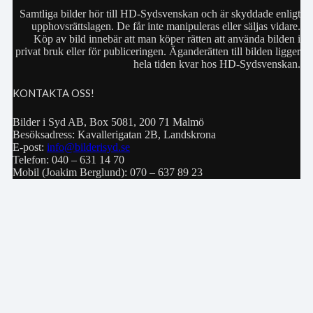
Samtliga bilder hör till HD-Sydsvenskan och är skyddade enligt
upphovsrättslagen. De får inte manipuleras eller säljas vidare.
Köp av bild innebär att man köper rätten att använda bilden i
privat bruk eller för publiceringen. Äganderätten till bilden ligger
hela tiden kvar hos HD-Sydsvenskan.
KONTAKTA OSS!
Bilder i Syd AB, Box 5081, 200 71 Malmö
Besöksadress: Kavallerigatan 2B, Landskrona
E-post:
info@bilderisyd.se
Telefon: 040 – 631 14 70
Mobil (Joakim Berglund): 070 – 637 89 23