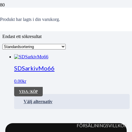
Ungdomsförmedlingen
Produkt
har lagts i din varukorg.
Endast ett sökresultat
SDSarkivMo66
0.00
kr
VISA / KÖP
Välj alternativ
FÖRSÄLJNINGSVILLKOR