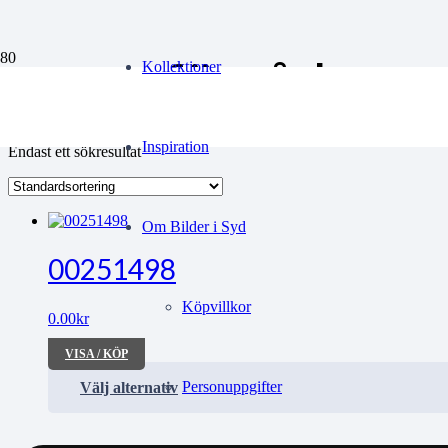
vapenförråd
Kollektioner
Inspiration
Endast ett sökresultat
Om Bilder i Syd
00251498
Köpvillkor
0.00
kr
VISA / KÖP
Personuppgifter
Välj alternativ