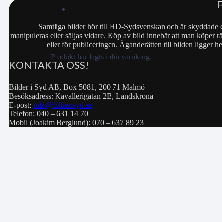
Samtliga bilder hör till HD-Sydsvenskan och är skyddade e
manipuleras eller säljas vidare. Köp av bild innebär att man köper rä
eller för publiceringen. Äganderätten till bilden ligger
Produkt
har lagts i din varukorg.
KONTAKTA OSS!
Bilder i Syd AB, Box 5081, 200 71 Malmö
Besöksadress: Kavallerigatan 2B, Landskrona
E-post:
info@bilderisyd.se
Telefon: 040 – 631 14 70
Mobil (Joakim Berglund): 070 – 637 89 23