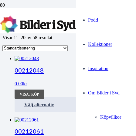
vid
Podd
Visar 11–20 av 58 resultat
Kollektioner
Inspiration
00212048
0.00
kr
Om Bilder i Syd
VISA / KÖP
Välj alternativ
Köpvillkor
00212061