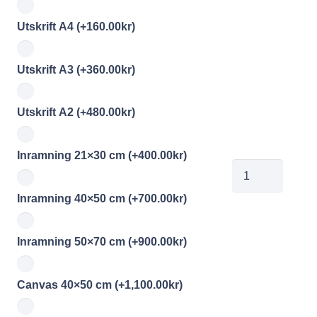
Utskrift A4
(+
160.00
kr
)
Utskrift A3
(+
360.00
kr
)
Utskrift A2
(+
480.00
kr
)
Inramning 21×30 cm
(+
400.00
kr
)
00215836
mängd
Inramning 40×50 cm
(+
700.00
kr
)
Inramning 50×70 cm
(+
900.00
kr
)
Canvas 40×50 cm
(+
1,100.00
kr
)