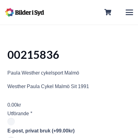
00215836
Paula Westher cykelsport Malmö
Westher Paula Cykel Malmö Sit 1991
0.00
kr
Utförande
*
E-post, privat bruk
(+
99.00
kr
)