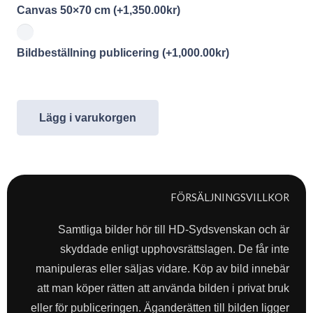
Canvas 50×70 cm
(+
1,350.00
kr
)
Bildbeställning publicering
(+
1,000.00
kr
)
Lägg i varukorgen
FÖRSÄLJNINGSVILLKOR
Samtliga bilder hör till HD-Sydsvenskan och är
skyddade enligt upphovsrättslagen. De får inte
manipuleras eller säljas vidare. Köp av bild innebär
att man köper rätten att använda bilden i privat bruk
eller för publiceringen. Äganderätten till bilden ligger