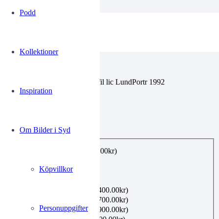
Podd
00272098
Kollektioner
Gunnar Bråhammar
F-19220216
Bråhammar Gunnar intendent fil lic LundPortr 1992
Inspiration
0.00
kr
Om Bilder i Syd
Utförande
*
E-post, privat bruk
(+
99.00
kr
)
Utskrift A4
(+
160.00
kr
)
Köpvillkor
Utskrift A3
(+
360.00
kr
)
Utskrift A2
(+
480.00
kr
)
Inramning 21×30 cm
(+
400.00
kr
)
Inramning 40×50 cm
(+
700.00
kr
)
Personuppgifter
Inramning 50×70 cm
(+
900.00
kr
)