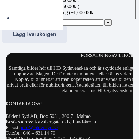
Canvas 40×50 cm
(+
1,100.00
kr
)
Canvas 50×70 cm
(+
1,350.00
kr
)
Bildbeställning publicering
(+
1,000.00
kr
)
00272098 mängd
Lägg i varukorgen
FÖRSÄLJNINGSVILLKOR
Samtliga bilder hör till HD-Sydsvenskan och är skyddade enligt
upphovsrättslagen. De får inte manipuleras eller säljas vidare.
Köp av bild innebär att man köper rätten att använda bilden i
privat bruk eller för publiceringen. Äganderätten till bilden ligger
hela tiden kvar hos HD-Sydsvenskan.
KONTAKTA OSS!
Bilder i Syd AB, Box 5081, 200 71 Malmö
Besöksadress: Kavallerigatan 2B, Landskrona
E-post:
info@bilderisyd.se
Telefon: 040 – 631 14 70
Mobil (Joakim Berglund): 070 – 637 89 23