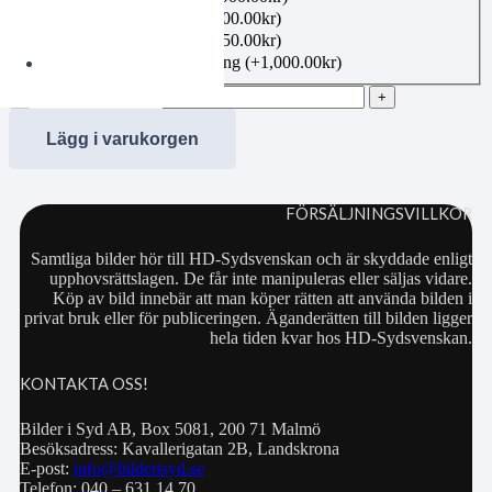
Canvas 40×50 cm
(+
1,100.00
kr
)
Canvas 50×70 cm
(+
1,350.00
kr
)
Bildbeställning publicering
(+
1,000.00
kr
)
00367923 mängd
Lägg i varukorgen
FÖRSÄLJNINGSVILLKOR
Samtliga bilder hör till HD-Sydsvenskan och är skyddade enligt
upphovsrättslagen. De får inte manipuleras eller säljas vidare.
Köp av bild innebär att man köper rätten att använda bilden i
privat bruk eller för publiceringen. Äganderätten till bilden ligger
hela tiden kvar hos HD-Sydsvenskan.
KONTAKTA OSS!
Bilder i Syd AB, Box 5081, 200 71 Malmö
Besöksadress: Kavallerigatan 2B, Landskrona
E-post:
info@bilderisyd.se
Telefon: 040 – 631 14 70