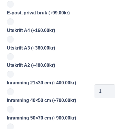
E-post, privat bruk
(+
99.00
kr
)
Utskrift A4
(+
160.00
kr
)
Utskrift A3
(+
360.00
kr
)
Utskrift A2
(+
480.00
kr
)
Inramning 21×30 cm
(+
400.00
kr
)
00742471
mängd
Inramning 40×50 cm
(+
700.00
kr
)
Inramning 50×70 cm
(+
900.00
kr
)