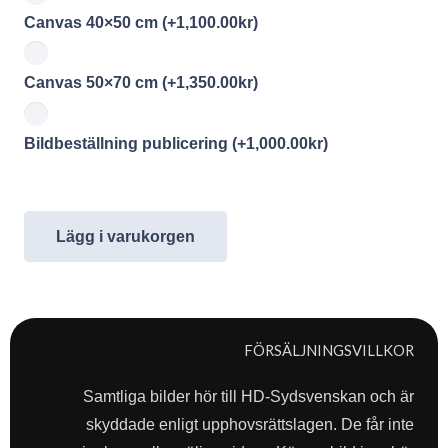
Canvas 40×50 cm
(+
1,100.00
kr
)
Canvas 50×70 cm
(+
1,350.00
kr
)
Bildbeställning publicering
(+
1,000.00
kr
)
Lägg i varukorgen
FÖRSÄLJNINGSVILLKOR
Samtliga bilder hör till HD-Sydsvenskan och är
skyddade enligt upphovsrättslagen. De får inte