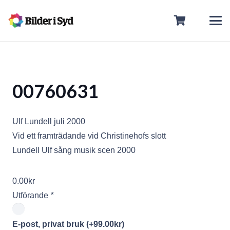
00760631
Ulf Lundell juli 2000
Vid ett framträdande vid Christinehofs slott
Lundell Ulf sång musik scen 2000
0.00
kr
Utförande
*
E-post, privat bruk
(+
99.00
kr
)