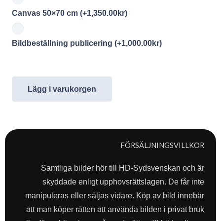
Canvas 50×70 cm
(+
1,350.00
kr
)
Bildbeställning publicering
(+
1,000.00
kr
)
Lägg i varukorgen
FÖRSÄLJNINGSVILLKOR
Samtliga bilder hör till HD-Sydsvenskan och är
skyddade enligt upphovsrättslagen. De får inte
manipuleras eller säljas vidare. Köp av bild innebär
att man köper rätten att använda bilden i privat bruk