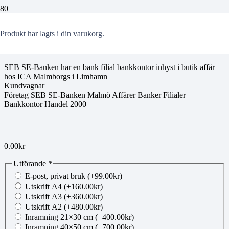
00760932
Produkt
har lagts i din varukorg.
SEB SE-Banken har en bank filial bankkontor inhyst i butik affär
hos ICA Malmborgs i Limhamn
Kundvagnar
Företag SEB SE-Banken Malmö Affärer Banker Filialer
Bankkontor Handel 2000
0.00
kr
Utförande
*
E-post, privat bruk
(+
99.00
kr
)
Utskrift A4
(+
160.00
kr
)
Utskrift A3
(+
360.00
kr
)
Utskrift A2
(+
480.00
kr
)
Inramning 21×30 cm
(+
400.00
kr
)
Inramning 40×50 cm
(+
700.00
kr
)