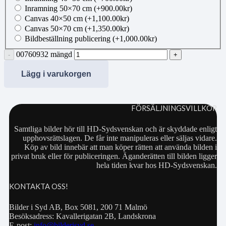
Inramning 50×70 cm
(+
900.00
kr
)
Canvas 40×50 cm
(+
1,100.00
kr
)
Canvas 50×70 cm
(+
1,350.00
kr
)
Bildbeställning publicering
(+
1,000.00
kr
)
00760932 mängd
Lägg i varukorgen
FÖRSÄLJNINGSVILLKOR
Samtliga bilder hör till HD-Sydsvenskan och är skyddade enligt
upphovsrättslagen. De får inte manipuleras eller säljas vidare.
Köp av bild innebär att man köper rätten att använda bilden i
privat bruk eller för publiceringen. Äganderätten till bilden ligger
hela tiden kvar hos HD-Sydsvenskan.
KONTAKTA OSS!
Bilder i Syd AB, Box 5081, 200 71 Malmö
Besöksadress: Kavallerigatan 2B, Landskrona
E-post:
info@bilderisyd.se