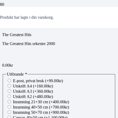
00763718
Produkt
har lagts i din varukorg.
The Greatest Hits
The Greatest Hits orkester 2000
0.00
kr
Utförande
*
E-post, privat bruk
(+
99.00
kr
)
Utskrift A4
(+
160.00
kr
)
Utskrift A3
(+
360.00
kr
)
Utskrift A2
(+
480.00
kr
)
Inramning 21×30 cm
(+
400.00
kr
)
Inramning 40×50 cm
(+
700.00
kr
)
Inramning 50×70 cm
(+
900.00
kr
)
Canvas 40×50 cm
(+
1,100.00
kr
)