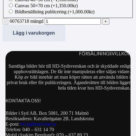
Canvas 50×70 cm
(+
1,350.00
kr
)
Bildbeställning publicering
(+
1,000.00
kr
)
00763718 mängd
Lägg i varukorgen
FÖRSÄLJNINGSVILLKOR
Samtliga bilder hör till HD-Sydsvenskan och är skyddade enligt
upphovsrättslagen. De får inte manipuleras eller säljas vidare.
Köp av bild innebär att man köper rätten att använda bilden i
privat bruk eller för publiceringen. Äganderätten till bilden ligger
hela tiden kvar hos HD-Sydsvenskan.
KONTAKTA OSS!
Bilder i Syd AB, Box 5081, 200 71 Malmö
Besöksadress: Kavallerigatan 2B, Landskrona
E-post:
info@bilderisyd.se
Telefon: 040 – 631 14 70
Mobil (Joakim Berglund): 070 – 637 89 23