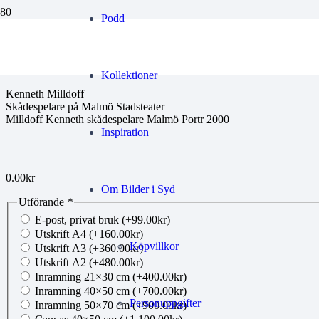
Podd
00794532
Kollektioner
Kenneth Milldoff
Skådespelare på Malmö Stadsteater
Milldoff Kenneth skådespelare Malmö Portr 2000
Inspiration
0.00
kr
Om Bilder i Syd
Utförande
*
E-post, privat bruk
(+
99.00
kr
)
Utskrift A4
(+
160.00
kr
)
Köpvillkor
Utskrift A3
(+
360.00
kr
)
Utskrift A2
(+
480.00
kr
)
Inramning 21×30 cm
(+
400.00
kr
)
Inramning 40×50 cm
(+
700.00
kr
)
Personuppgifter
Inramning 50×70 cm
(+
900.00
kr
)