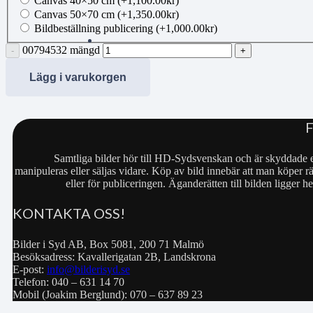
Canvas 40×50 cm
(+
1,100.00
kr
)
Canvas 50×70 cm
(+
1,350.00
kr
)
Bildbeställning publicering
(+
1,000.00
kr
)
00794532 mängd
Lägg i varukorgen
Samtliga bilder hör till HD-Sydsvenskan och är skyddade e
manipuleras eller säljas vidare. Köp av bild innebär att man köper rä
eller för publiceringen. Äganderätten till bilden ligger
KONTAKTA OSS!
Bilder i Syd AB, Box 5081, 200 71 Malmö
Besöksadress: Kavallerigatan 2B, Landskrona
E-post:
info@bilderisyd.se
Telefon: 040 – 631 14 70
Mobil (Joakim Berglund): 070 – 637 89 23