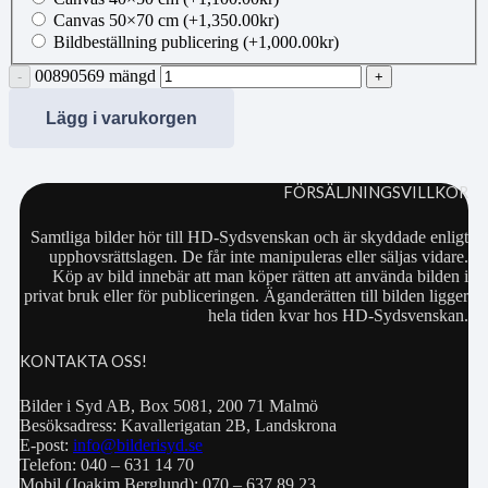
Canvas 50×70 cm
(+
1,350.00
kr
)
Bildbeställning publicering
(+
1,000.00
kr
)
00890569 mängd
Lägg i varukorgen
FÖRSÄLJNINGSVILLKOR
Samtliga bilder hör till HD-Sydsvenskan och är skyddade enligt
upphovsrättslagen. De får inte manipuleras eller säljas vidare.
Köp av bild innebär att man köper rätten att använda bilden i
privat bruk eller för publiceringen. Äganderätten till bilden ligger
hela tiden kvar hos HD-Sydsvenskan.
KONTAKTA OSS!
Bilder i Syd AB, Box 5081, 200 71 Malmö
Besöksadress: Kavallerigatan 2B, Landskrona
E-post:
info@bilderisyd.se
Telefon: 040 – 631 14 70
Mobil (Joakim Berglund): 070 – 637 89 23