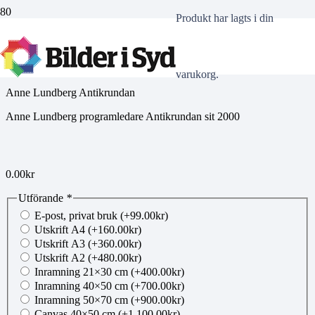
Produkt
har lagts i din
00890569
varukorg.
Anne Lundberg Antikrundan
Anne Lundberg programledare Antikrundan sit 2000
0.00
kr
Utförande
*
E-post, privat bruk
(+
99.00
kr
)
Utskrift A4
(+
160.00
kr
)
Utskrift A3
(+
360.00
kr
)
Utskrift A2
(+
480.00
kr
)
Inramning 21×30 cm
(+
400.00
kr
)
Inramning 40×50 cm
(+
700.00
kr
)
Inramning 50×70 cm
(+
900.00
kr
)
Canvas 40×50 cm
(+
1,100.00
kr
)