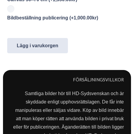
Bildbeställning publicering
(+
1,000.00
kr
)
Lägg i varukorgen
FÖRSÄLJNINGSVILLKOR
Samtliga bilder hör till HD-Sydsvenskan och är
skyddade enligt upphovsrättslagen. De får inte
manipuleras eller säljas vidare. Köp av bild innebär
att man köper rätten att använda bilden i privat bruk
eller för publiceringen. Äganderätten till bilden ligger