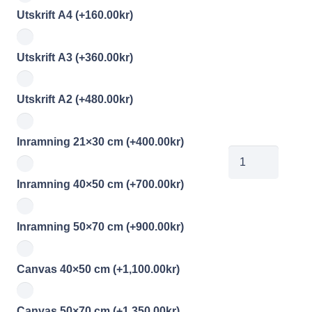
Utskrift A4
(+
160.00
kr
)
Utskrift A3
(+
360.00
kr
)
Utskrift A2
(+
480.00
kr
)
Inramning 21×30 cm
(+
400.00
kr
)
00970386
mängd
Inramning 40×50 cm
(+
700.00
kr
)
Inramning 50×70 cm
(+
900.00
kr
)
Canvas 40×50 cm
(+
1,100.00
kr
)
Canvas 50×70 cm
(+
1,350.00
kr
)