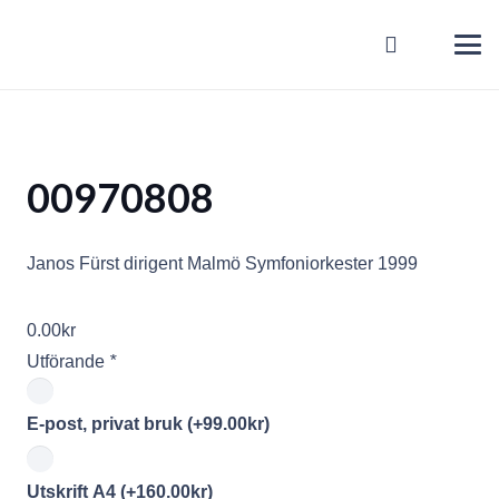
00970808
Janos Fürst dirigent Malmö Symfoniorkester 1999
0.00
kr
Utförande
*
E-post, privat bruk
(+
99.00
kr
)
Utskrift A4
(+
160.00
kr
)