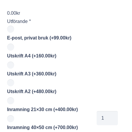
0.00
kr
Utförande
*
E-post, privat bruk
(+
99.00
kr
)
Utskrift A4
(+
160.00
kr
)
Utskrift A3
(+
360.00
kr
)
Utskrift A2
(+
480.00
kr
)
Inramning 21×30 cm
(+
400.00
kr
)
01255245
mängd
Inramning 40×50 cm
(+
700.00
kr
)