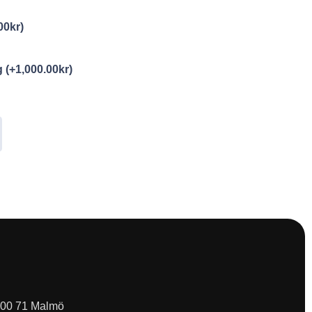
00
kr
)
ng
(+
1,000.00
kr
)
 200 71 Malmö