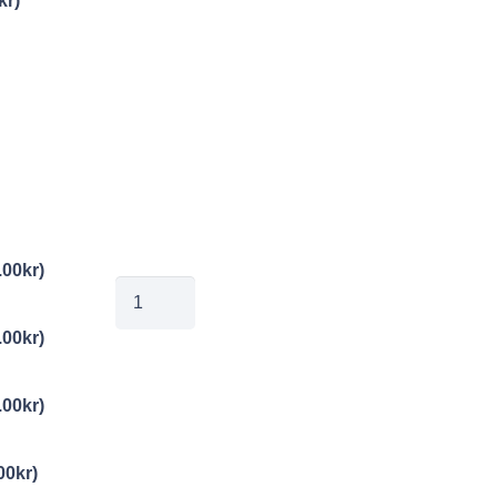
kr
)
.00
kr
)
01381668
mängd
.00
kr
)
.00
kr
)
00
kr
)