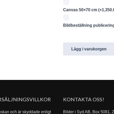
Canvas 50×70 cm
(+
1,350.
Bildbeställning publiceri
Lägg i varukorgen
RSÄLJNINGSVILLKOR
KONTAKTA OSS!
nskan och är skyddade enligt
Bilder i Syd AB, Box 5081,