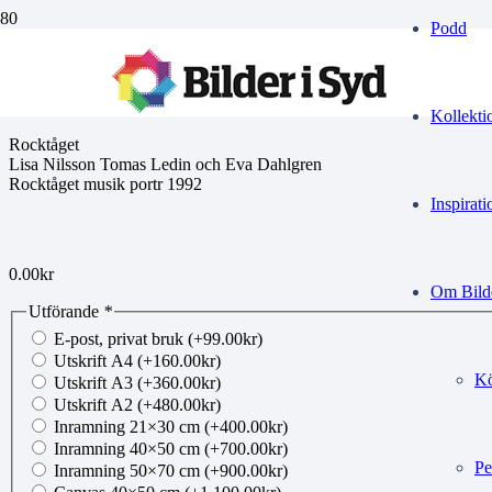
Podd
01700051
Kollekti
Rocktåget
Lisa Nilsson Tomas Ledin och Eva Dahlgren
Rocktåget musik portr 1992
Inspirati
0.00
kr
Om Bilde
Utförande
*
E-post, privat bruk
(+
99.00
kr
)
Utskrift A4
(+
160.00
kr
)
Kö
Utskrift A3
(+
360.00
kr
)
Utskrift A2
(+
480.00
kr
)
Inramning 21×30 cm
(+
400.00
kr
)
Inramning 40×50 cm
(+
700.00
kr
)
Pe
Inramning 50×70 cm
(+
900.00
kr
)