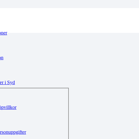
oner
on
r i Syd
pvillkor
rsonuppgifter