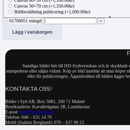
Canvas 40×50 cm
(+
1,100.00
kr
)
Canvas 50×70 cm
(+
1,350.00
kr
)
Bildbeställning publicering
(+
1,000.00
kr
)
01700051 mängd
Lägg i varukorgen
Samtliga bilder hör till HD-Sydsvenskan och är skyddade e
manipuleras eller säljas vidare. Köp av bild innebär att man köper rä
eller för publiceringen. Äganderätten till bilden ligger
KONTAKTA OSS!
Bilder i Syd AB, Box 5081, 200 71 Malmö
Besöksadress: Kavallerigatan 2B, Landskrona
E-post:
info@bilderisyd.se
Telefon: 040 – 631 14 70
Mobil (Joakim Berglund): 070 – 637 89 23