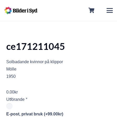
ce171211045
Solbadande kvinnor på klippor
Mölle
1950
0.00
kr
Utförande
*
E-post, privat bruk
(+
99.00
kr
)