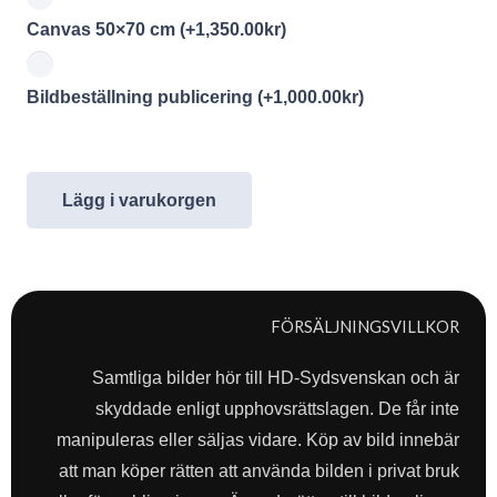
Canvas 50×70 cm
(+
1,350.00
kr
)
Bildbeställning publicering
(+
1,000.00
kr
)
Lägg i varukorgen
FÖRSÄLJNINGSVILLKOR
Samtliga bilder hör till HD-Sydsvenskan och är
skyddade enligt upphovsrättslagen. De får inte
manipuleras eller säljas vidare. Köp av bild innebär
att man köper rätten att använda bilden i privat bruk