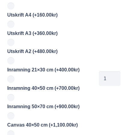
Utskrift A4
(+
160.00
kr
)
Utskrift A3
(+
360.00
kr
)
Utskrift A2
(+
480.00
kr
)
Inramning 21×30 cm
(+
400.00
kr
)
ce171211045
mängd
Inramning 40×50 cm
(+
700.00
kr
)
Inramning 50×70 cm
(+
900.00
kr
)
Canvas 40×50 cm
(+
1,100.00
kr
)