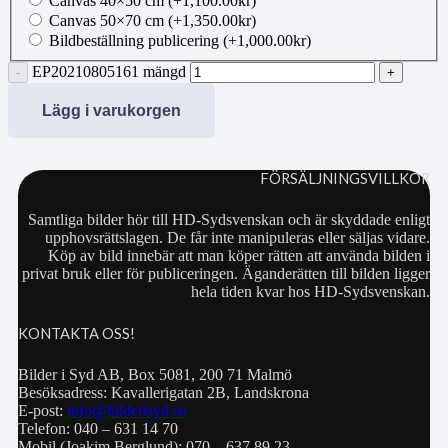
Canvas 40×50 cm
(+
1,100.00
kr
)
Canvas 50×70 cm
(+
1,350.00
kr
)
Bildbeställning publicering
(+
1,000.00
kr
)
EP20210805161 mängd
Lägg i varukorgen
FÖRSÄLJNINGSVILLKOR
Samtliga bilder hör till HD-Sydsvenskan och är skyddade enligt
upphovsrättslagen. De får inte manipuleras eller säljas vidare.
Köp av bild innebär att man köper rätten att använda bilden i
privat bruk eller för publiceringen. Äganderätten till bilden ligger
hela tiden kvar hos HD-Sydsvenskan.
KONTAKTA OSS!
Bilder i Syd AB, Box 5081, 200 71 Malmö
Besöksadress: Kavallerigatan 2B, Landskrona
E-post:
info@bilderisyd.se
Telefon: 040 – 631 14 70
Mobil (Joakim Berglund): 070 – 637 89 23