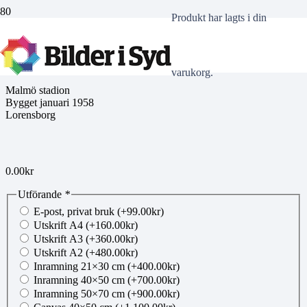
Produkt
har lagts i din
EP20210805161
varukorg.
Malmö stadion
Bygget januari 1958
Lorensborg
0.00
kr
Utförande
*
E-post, privat bruk
(+
99.00
kr
)
Utskrift A4
(+
160.00
kr
)
Utskrift A3
(+
360.00
kr
)
Utskrift A2
(+
480.00
kr
)
Inramning 21×30 cm
(+
400.00
kr
)
Inramning 40×50 cm
(+
700.00
kr
)
Inramning 50×70 cm
(+
900.00
kr
)