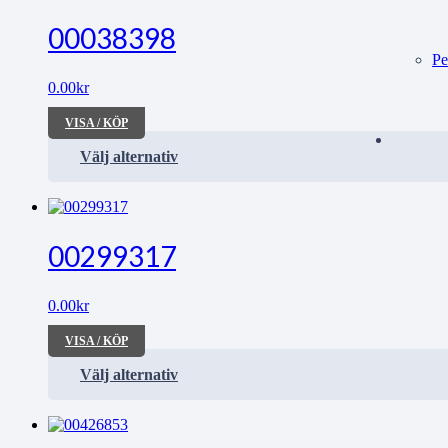
00038398
Pe
0.00
kr
VISA / KÖP
Välj alternativ
00299317
0.00
kr
VISA / KÖP
Välj alternativ