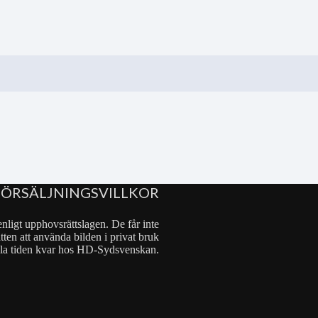
FÖRSÄLJNINGSVILLKOR
nligt upphovsrättslagen. De får inte
tten att använda bilden i privat bruk
 hela tiden kvar hos HD-Sydsvenskan.