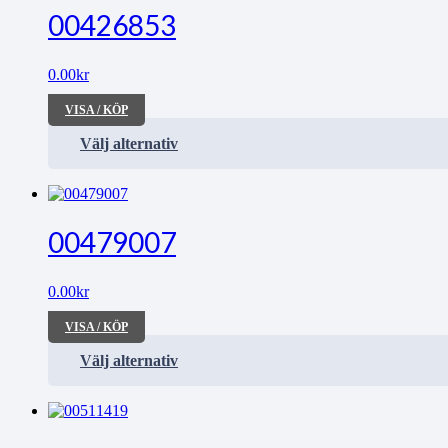
00426853
0.00
kr
VISA / KÖP
Välj alternativ
00479007
0.00
kr
VISA / KÖP
Välj alternativ