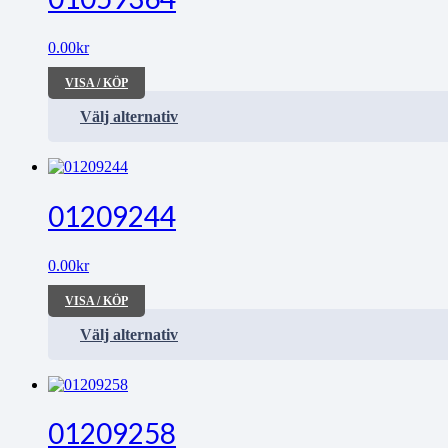
0.00
kr
VISA / KÖP
Välj alternativ
01209244
0.00
kr
VISA / KÖP
Välj alternativ
01209258