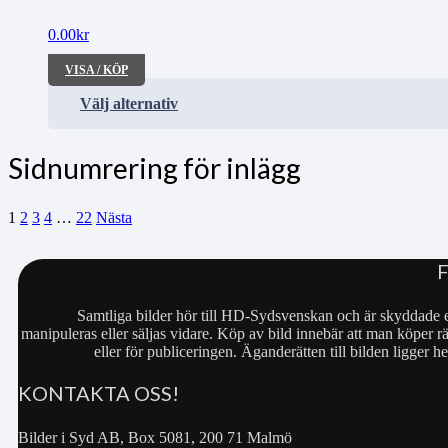
0.00
kr
VISA / KÖP
Välj alternativ
Sidnumrering för inlägg
1
2
3
4
…
22
Nästa
Samtliga bilder hör till HD-Sydsvenskan och är skyddade e
manipuleras eller säljas vidare. Köp av bild innebär att man köper rä
eller för publiceringen. Äganderätten till bilden ligger
KONTAKTA OSS!
Bilder i Syd AB, Box 5081, 200 71 Malmö