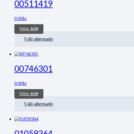
00511419
0.00
kr
VISA / KÖP
Välj alternativ
00746301
0.00
kr
VISA / KÖP
Välj alternativ
01059364