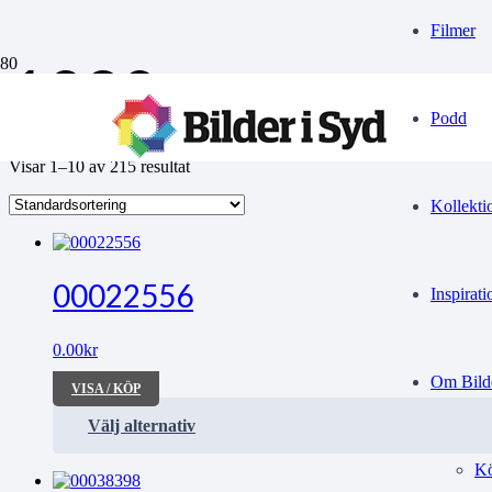
Filmer
1930
Podd
Visar 1–10 av 215 resultat
Kollekti
00022556
Inspirati
0.00
kr
Om Bilde
VISA / KÖP
Välj alternativ
Kö