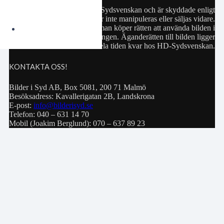
Samtliga bilder hör till HD-Sydsvenskan och är skyddade enligt
upphovsrättslagen. De får inte manipuleras eller säljas vidare.
Köp av bild innebär att man köper rätten att använda bilden i
privat bruk eller för publiceringen. Äganderätten till bilden ligger
hela tiden kvar hos HD-Sydsvenskan.
KONTAKTA OSS!
Bilder i Syd AB, Box 5081, 200 71 Malmö
Besöksadress: Kavallerigatan 2B, Landskrona
E-post:
info@bilderisyd.se
Telefon: 040 – 631 14 70
Mobil (Joakim Berglund): 070 – 637 89 23