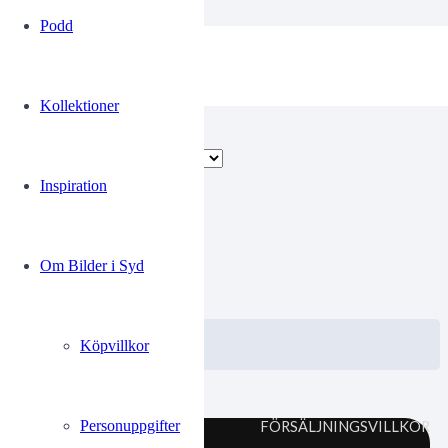
Podd
agillity
Kollektioner
Endast ett sökresultat
Inspiration
00184939
Om Bilder i Syd
0.00
kr
VISA / KÖP
Välj alternativ
Köpvillkor
Personuppgifter
FÖRSÄLJNINGSVILLKOR