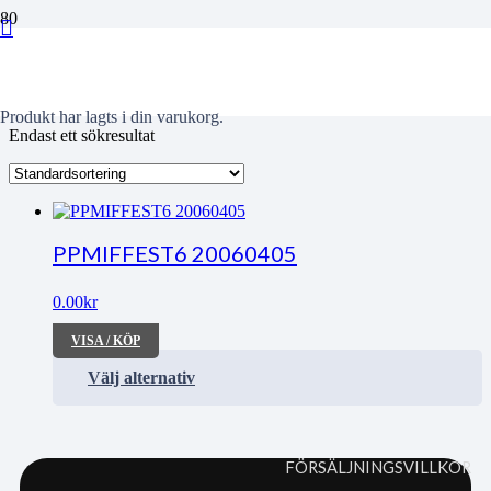
Anhängare
Produkt
har lagts i din varukorg.
Endast ett sökresultat
PPMIFFEST6 20060405
0.00
kr
VISA / KÖP
Välj alternativ
FÖRSÄLJNINGSVILLKOR