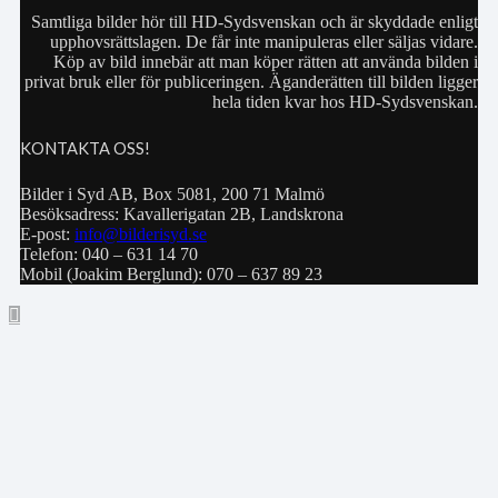
Samtliga bilder hör till HD-Sydsvenskan och är skyddade enligt
upphovsrättslagen. De får inte manipuleras eller säljas vidare.
Köp av bild innebär att man köper rätten att använda bilden i
privat bruk eller för publiceringen. Äganderätten till bilden ligger
hela tiden kvar hos HD-Sydsvenskan.
KONTAKTA OSS!
Bilder i Syd AB, Box 5081, 200 71 Malmö
Besöksadress: Kavallerigatan 2B, Landskrona
E-post:
info@bilderisyd.se
Telefon: 040 – 631 14 70
Mobil (Joakim Berglund): 070 – 637 89 23