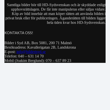
Samtliga bilder hör till HD-Sydsvenskan och är skyddade enligt
upphovsrättslagen. De får inte manipuleras eller säljas vidare.
Köp av bild innebär att man köper rätten att använda bilden i
privat bruk eller för publiceringen. Äganderätten till bilden ligger
hela tiden kvar hos HD-Sydsvenskan.
KONTAKTA OSS!
Bilder i Syd AB, Box 5081, 200 71 Malmö
Besöksadress: Kavallerigatan 2B, Landskrona
E-post:
info@bilderisyd.se
Telefon: 040 – 631 14 70
Mobil (Joakim Berglund): 070 – 637 89 23