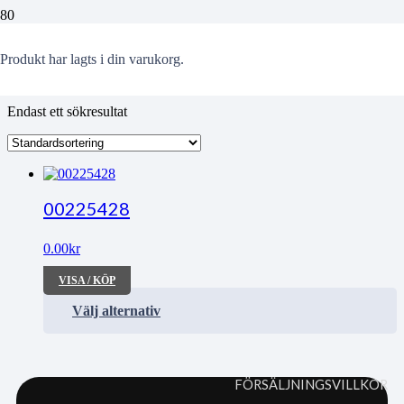
Anni-Frid
Produkt
har lagts i din varukorg.
Endast ett sökresultat
00225428
0.00
kr
VISA / KÖP
Välj alternativ
FÖRSÄLJNINGSVILLKOR