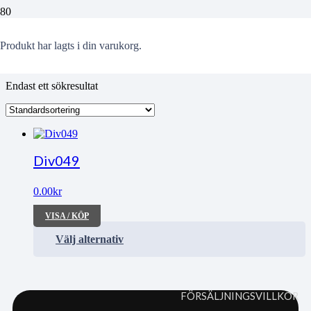
Armstrong
Produkt
har lagts i din varukorg.
Endast ett sökresultat
Div049
0.00
kr
VISA / KÖP
Välj alternativ
FÖRSÄLJNINGSVILLKOR