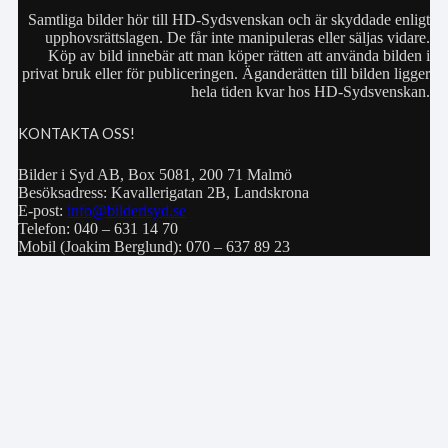
Samtliga bilder hör till HD-Sydsvenskan och är skyddade enligt
upphovsrättslagen. De får inte manipuleras eller säljas vidare.
Köp av bild innebär att man köper rätten att använda bilden i
privat bruk eller för publiceringen. Äganderätten till bilden ligger
hela tiden kvar hos HD-Sydsvenskan.
KONTAKTA OSS!
Bilder i Syd AB, Box 5081, 200 71 Malmö
Besöksadress: Kavallerigatan 2B, Landskrona
E-post:
info@bilderisyd.se
Telefon: 040 – 631 14 70
Mobil (Joakim Berglund): 070 – 637 89 23