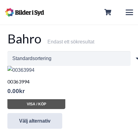
Bahro
Endast ett sökresultat
00363994
0.00
kr
VISA / KÖP
Välj alternativ