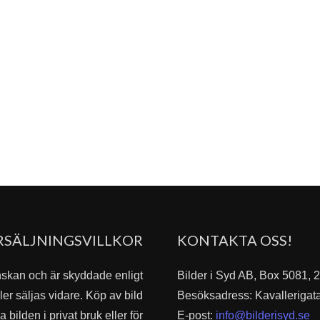
RSÄLJNINGSVILLKOR
KONTAKTA OSS!
nskan och är skyddade enligt
Bilder i Syd AB, Box 5081,
er säljas vidare. Köp av bild
Besöksadress: Kavallerigat
bilden i privat bruk eller för
E-post:
info@bilderisyd.se