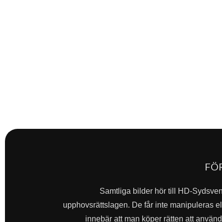
FÖ
Samtliga bilder hör till HD-Sydsve
upphovsrättslagen. De får inte manipuleras ell
innebär att man köper rätten att använda 