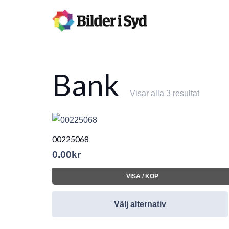
Bank
Visar alla 3 resultat
00225068
0.00
kr
VISA / KÖP
Välj alternativ