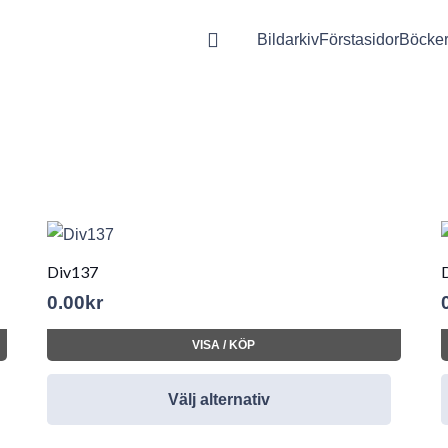
Bildarkiv
Förstasidor
Böcke
Div137
0.00
kr
VISA / KÖP
Välj alternativ