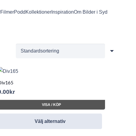
r
Filmer
Podd
Kollektioner
Inspiration
Om Bilder i Syd
Div165
0.00
kr
VISA / KÖP
Välj alternativ