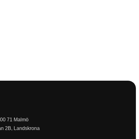
 200 71 Malmö
an 2B, Landskrona