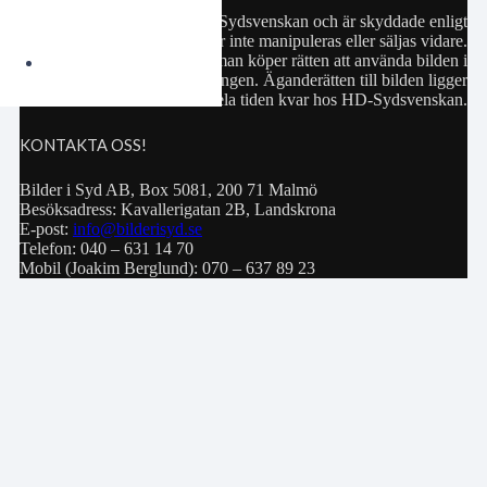
Samtliga bilder hör till HD-Sydsvenskan och är skyddade enligt
upphovsrättslagen. De får inte manipuleras eller säljas vidare.
Köp av bild innebär att man köper rätten att använda bilden i
privat bruk eller för publiceringen. Äganderätten till bilden ligger
hela tiden kvar hos HD-Sydsvenskan.
KONTAKTA OSS!
Bilder i Syd AB, Box 5081, 200 71 Malmö
Besöksadress: Kavallerigatan 2B, Landskrona
E-post:
info@bilderisyd.se
Telefon: 040 – 631 14 70
Mobil (Joakim Berglund): 070 – 637 89 23