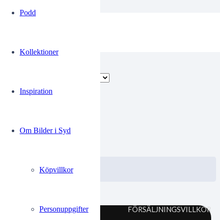
Podd
Bente
Kollektioner
Endast ett sökresultat
Inspiration
00245533
Om Bilder i Syd
0.00
kr
VISA / KÖP
Välj alternativ
Köpvillkor
Personuppgifter
FÖRSÄLJNINGSVILLKOR