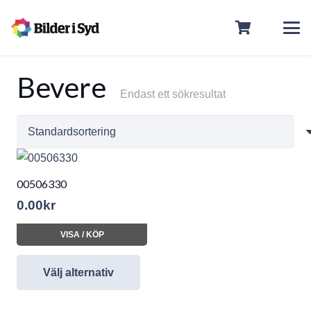
Bevere
Endast ett sökresultat
00506330
0.00
kr
VISA / KÖP
Välj alternativ