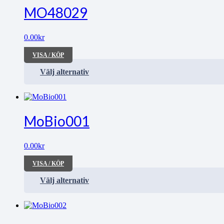
MO48029
0.00
kr
VISA / KÖP
Välj alternativ
MoBio001
0.00
kr
VISA / KÖP
Välj alternativ