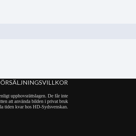
FÖRSÄLJNINGSVILLKOR
nligt upphovsrättslagen. De får inte
tten att använda bilden i privat bruk
 hela tiden kvar hos HD-Sydsvenskan.