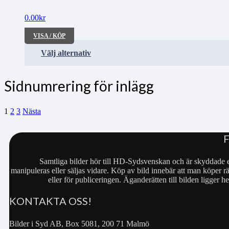
0.00
kr
VISA / KÖP
Välj alternativ
Sidnumrering för inlägg
1
2
3
Nästa
Samtliga bilder hör till HD-Sydsvenskan och är skyddade e
manipuleras eller säljas vidare. Köp av bild innebär att man köper rä
eller för publiceringen. Äganderätten till bilden ligger
KONTAKTA OSS!
Bilder i Syd AB, Box 5081, 200 71 Malmö