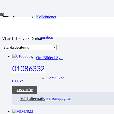
Bio
Kollektioner
Inspiration
Visar 1–10 av 28 resultat
Om Bilder i Syd
01086332
Köpvillkor
0.00
kr
VISA / KÖP
Personuppgifter
Välj alternativ