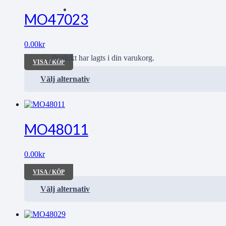
MO47023
0.00
kr
Produkt
har lagts i din varukorg.
VISA / KÖP
Välj alternativ
MO48011
0.00
kr
VISA / KÖP
Välj alternativ