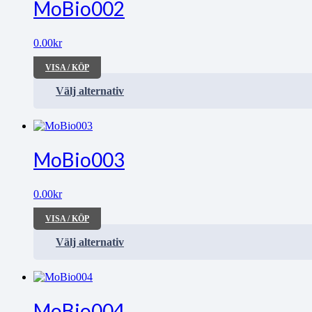
MoBio002
0.00
kr
VISA / KÖP
Välj alternativ
MoBio003
0.00
kr
VISA / KÖP
Välj alternativ
MoBio004