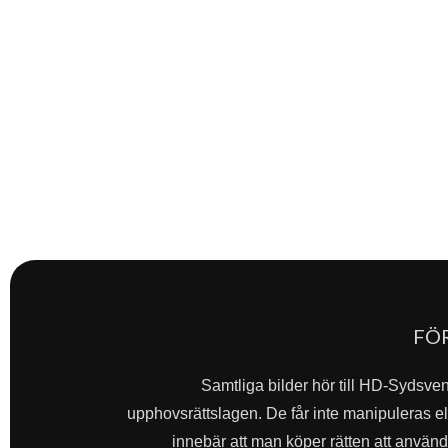
FÖ
Samtliga bilder hör till HD-Sydsve
upphovsrättslagen. De får inte manipuleras ell
innebär att man köper rätten att använda 