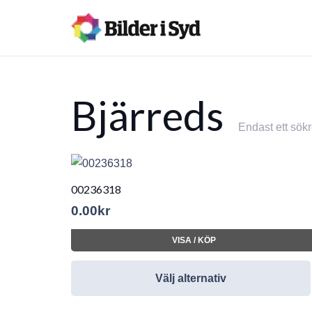
Bjärreds
Endast ett sökr
00236318
0.00
kr
VISA / KÖP
Välj alternativ