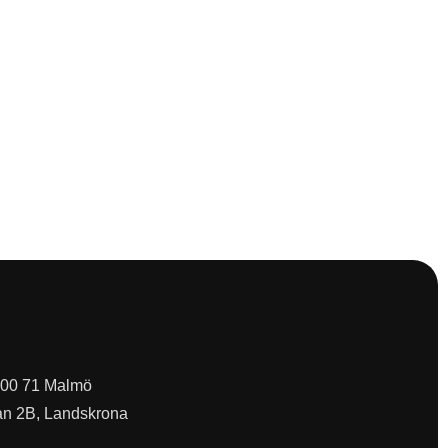
 200 71 Malmö
an 2B, Landskrona