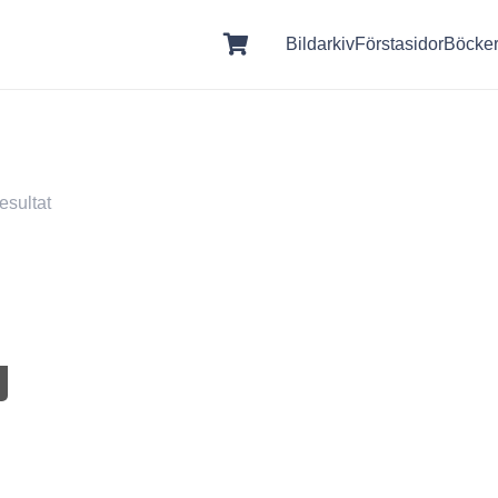
Bildarkiv
Förstasidor
Böcke
esultat