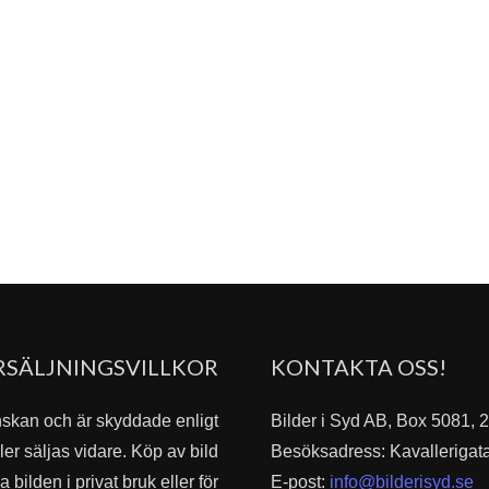
RSÄLJNINGSVILLKOR
KONTAKTA OSS!
nskan och är skyddade enligt
Bilder i Syd AB, Box 5081,
er säljas vidare. Köp av bild
Besöksadress: Kavallerigat
bilden i privat bruk eller för
E-post:
info@bilderisyd.se