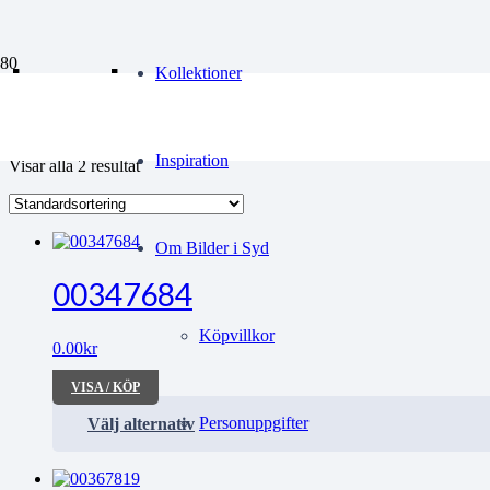
brukar
Kollektioner
Inspiration
Visar alla 2 resultat
Om Bilder i Syd
00347684
Köpvillkor
0.00
kr
VISA / KÖP
Personuppgifter
Välj alternativ