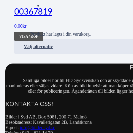
00367819
0.00
kr
Produkt
har lagts i din varukorg.
VISA / KÖP
Välj alternativ
Samtliga bilder hör till HD-Sydsvenskan och är skyddade e
manipuleras eller säljas vidare. Köp av bild innebär att man köper rä
eller för publiceringen. Äganderätten till bilden ligger
KONTAKTA OSS!
Bilder i Syd AB, Box 5081, 200 71 Malmö
Besöksadress: Kavallerigatan 2B, Landskrona
E-post:
info@bilderisyd.se
Telefon: 040 – 631 14 70