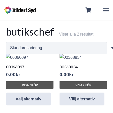
butikschef
Visar alla 2 resultat
00366097
00368834
0.00
kr
0.00
kr
VISA / KÖP
VISA / KÖP
Välj alternativ
Välj alternativ