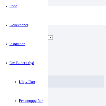
Podd
Cardigans
Kollektioner
Visar alla 5 resultat
Inspiration
00230474
Om Bilder i Syd
0.00
kr
VISA / KÖP
Välj alternativ
Köpvillkor
Personuppgifter
00233393