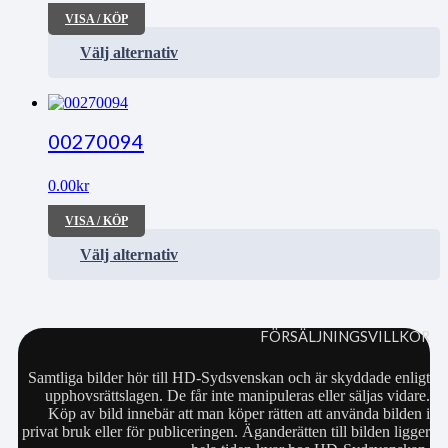
VISA / KÖP
Välj alternativ
00270094
0.00
kr
VISA / KÖP
Välj alternativ
FÖRSÄLJNINGSVILLKOR
Samtliga bilder hör till HD-Sydsvenskan och är skyddade enligt
upphovsrättslagen. De får inte manipuleras eller säljas vidare.
Köp av bild innebär att man köper rätten att använda bilden i
privat bruk eller för publiceringen. Äganderätten till bilden ligger