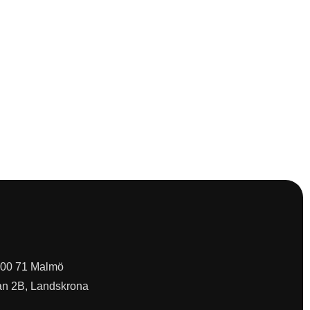
 200 71 Malmö
an 2B, Landskrona