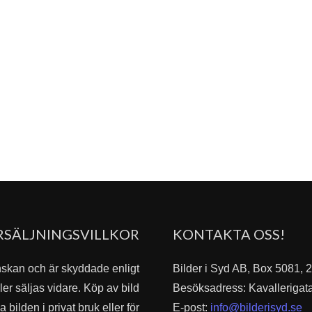
RSÄLJNINGSVILLKOR
KONTAKTA OSS!
nskan och är skyddade enligt
Bilder i Syd AB, Box 5081,
er säljas vidare. Köp av bild
Besöksadress: Kavallerigat
bilden i privat bruk eller för
E-post:
info@bilderisyd.se