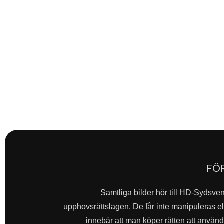
FÖ
Samtliga bilder hör till HD-Sydsve
upphovsrättslagen. De får inte manipuleras ell
innebär att man köper rätten att använda 