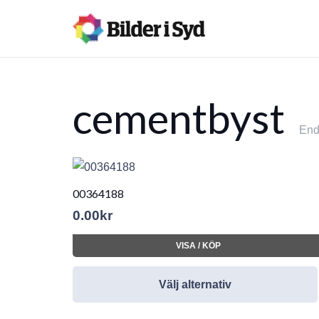
cementbyst
Enda
00364188
0.00
kr
VISA / KÖP
Välj alternativ