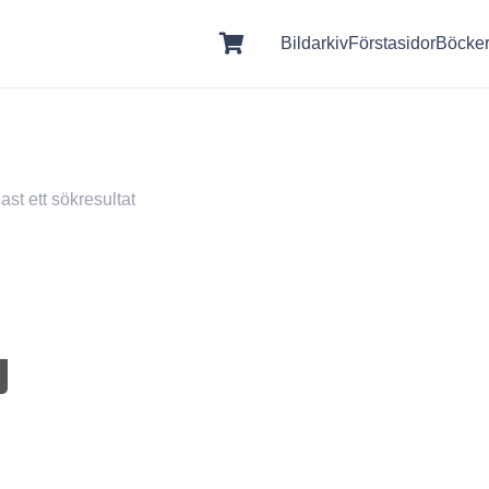
Bildarkiv
Förstasidor
Böcke
st ett sökresultat