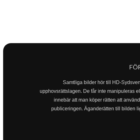
FÖ
Samtliga bilder hör till HD-Sydsve
upphovsrättslagen. De får inte manipuleras ell
innebär att man köper rätten att använda 
publiceringen. Äganderätten till bilden l