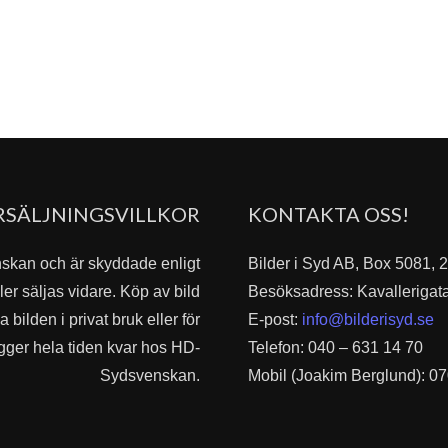
RSÄLJNINGSVILLKOR
KONTAKTA OSS!
nskan och är skyddade enligt
Bilder i Syd AB, Box 5081,
er säljas vidare. Köp av bild
Besöksadress: Kavallerigat
bilden i privat bruk eller för
E-post:
info@bilderisyd.se
igger hela tiden kvar hos HD-
Telefon: 040 – 631 14 70
Sydsvenskan.
Mobil (Joakim Berglund): 07