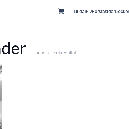
Bildarkiv
Förstasidor
Böcke
der
Endast ett sökresultat