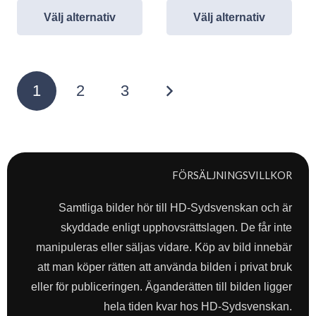
Välj alternativ
Välj alternativ
Sidnumrering
1
2
3
för
inlägg
FÖRSÄLJNINGSVILLKOR
Samtliga bilder hör till HD-Sydsvenskan och är
skyddade enligt upphovsrättslagen. De får inte
manipuleras eller säljas vidare. Köp av bild innebär
att man köper rätten att använda bilden i privat bruk
eller för publiceringen. Äganderätten till bilden ligger
hela tiden kvar hos HD-Sydsvenskan.