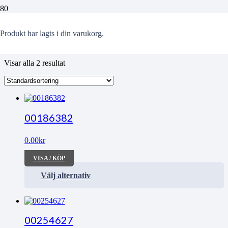
ditt
Produkt
har lagts i din varukorg.
Visar alla 2 resultat
00186382
0.00
kr
VISA / KÖP
Välj alternativ
00254627