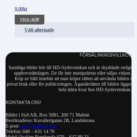
0.00
kr
VISA / KÖP
Välj alternativ
FÖRSÄLJNINGSVILLKOR
Samtliga bilder hör till HD-Sydsvenskan och är skyddade enligt
upphovsrättslagen. De får inte manipuleras eller säljas vidare.
Köp av bild innebär att man köper rätten att använda bilden i
privat bruk eller för publiceringen. Äganderätten till bilden ligger
hela tiden kvar hos HD-Sydsvenskan.
KONTAKTA OSS!
Bilder i Syd AB, Box 5081, 200 71 Malmö
Besöksadress: Kavallerigatan 2B, Landskrona
E-post:
info@bilderisyd.se
Telefon: 040 – 631 14 70
Mobil (Joakim Berglund): 070 – 637 89 23