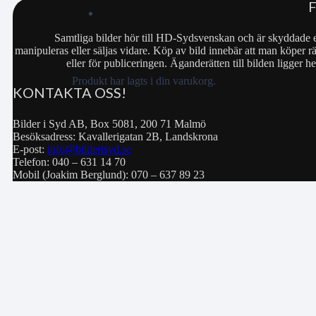
Samtliga bilder hör till HD-Sydsvenskan och är skyddade e
manipuleras eller säljas vidare. Köp av bild innebär att man köper rä
eller för publiceringen. Äganderätten till bilden ligger
Produkt
har lagts i din varukorg.
KONTAKTA OSS!
Bilder i Syd AB, Box 5081, 200 71 Malmö
Besöksadress: Kavallerigatan 2B, Landskrona
E-post:
info@bilderisyd.se
Telefon: 040 – 631 14 70
Mobil (Joakim Berglund): 070 – 637 89 23