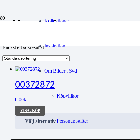
elitserie
Kollektioner
Inspiration
Endast ett sökresultat
Om Bilder i Syd
00372872
Köpvillkor
0.00
kr
VISA / KÖP
Personuppgifter
Välj alternativ