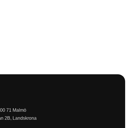
 200 71 Malmö
an 2B, Landskrona