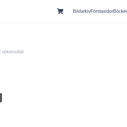
Bildarkiv
Förstasidor
Böcke
t sökresultat