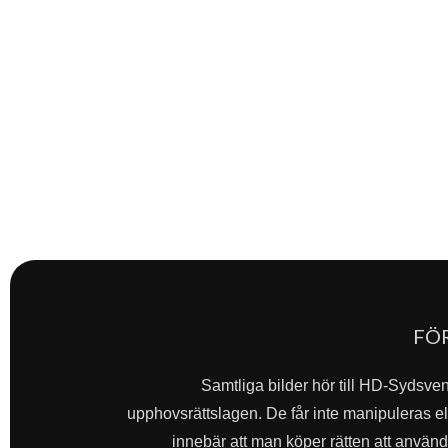
FÖ
Samtliga bilder hör till HD-Sydsve
upphovsrättslagen. De får inte manipuleras ell
innebär att man köper rätten att använda 