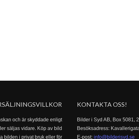
RSÄLJNINGSVILLKOR
KONTAKTA OSS!
nskan och är skyddade enligt
Bilder i Syd AB, Box 5081,
er säljas vidare. Köp av bild
Besöksadress: Kavallerigat
bilden i privat bruk eller för
E-post:
info@bilderisyd.se