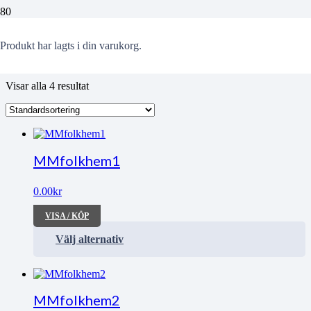
Familjer
Produkt
har lagts i din varukorg.
Visar alla 4 resultat
MMfolkhem1
0.00
kr
VISA / KÖP
Välj alternativ
MMfolkhem2