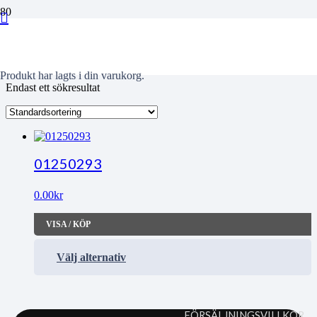
Fiskekvoter
Produkt
har lagts i din varukorg.
Endast ett sökresultat
01250293
0.00
kr
VISA / KÖP
Välj alternativ
FÖRSÄLJNINGSVILLKOR