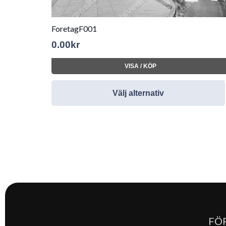
ForetagF001
0.00
kr
VISA / KÖP
Välj alternativ
FÖ