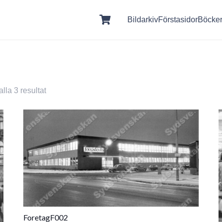
Bildarkiv
Förstasidor
Böcke
alla 3 resultat
ForetagF002