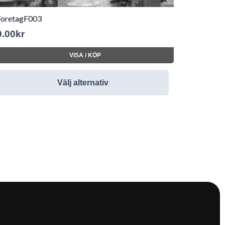
ForetagF003
0.00
kr
VISA / KÖP
Välj alternativ