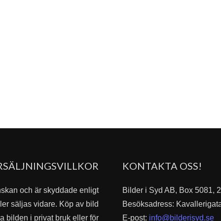
RSÄLJNINGSVILLKOR
KONTAKTA OSS!
nskan och är skyddade enligt
Bilder i Syd AB, Box 5081,
er säljas vidare. Köp av bild
Besöksadress: Kavallerigat
bilden i privat bruk eller för
E-post:
info@bilderisyd.se