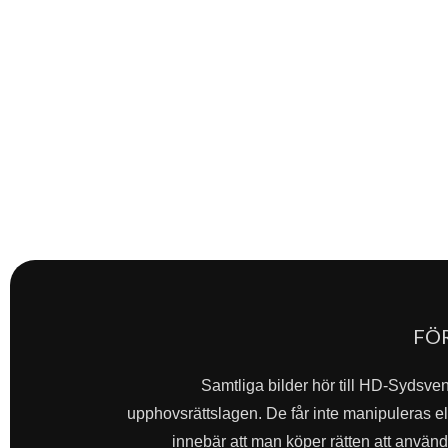
FÖ
Samtliga bilder hör till HD-Sydsve
upphovsrättslagen. De får inte manipuleras ell
innebär att man köper rätten att använda 