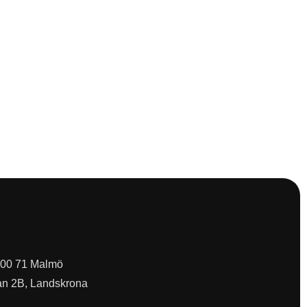
 200 71 Malmö
an 2B, Landskrona