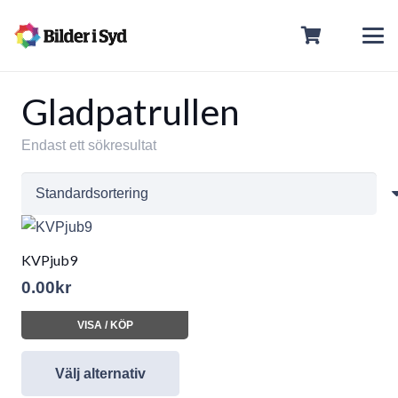
Gladpatrullen
Endast ett sökresultat
KVPjub9
0.00
kr
VISA / KÖP
Välj alternativ