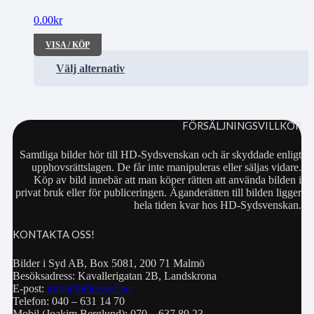
0.00
kr
VISA / KÖP
Välj alternativ
FÖRSÄLJNINGSVILLKOR
Samtliga bilder hör till HD-Sydsvenskan och är skyddade enligt
upphovsrättslagen. De får inte manipuleras eller säljas vidare.
Köp av bild innebär att man köper rätten att använda bilden i
privat bruk eller för publiceringen. Äganderätten till bilden ligger
hela tiden kvar hos HD-Sydsvenskan.
KONTAKTA OSS!
Bilder i Syd AB, Box 5081, 200 71 Malmö
Besöksadress: Kavallerigatan 2B, Landskrona
E-post:
info@bilderisyd.se
Telefon: 040 – 631 14 70
Mobil (Joakim Berglund): 070 – 637 89 23