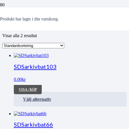
Gotland
Produkt
har lagts i din varukorg.
Visar alla 2 resultat
SDSarkivbat103
0.00
kr
VISA / KÖP
Välj alternativ
SDSarkivbat66