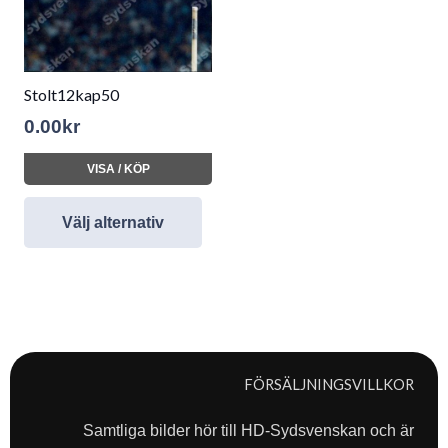
Stolt12kap50
0.00
kr
VISA / KÖP
Välj alternativ
FÖRSÄLJNINGSVILLKOR
Samtliga bilder hör till HD-Sydsvenskan och är