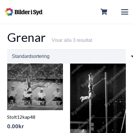
Grenar
Visar alla 3 resultat
Stolt12kap48
0.00
kr