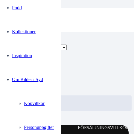
Podd
grundade
Kollektioner
Endast ett sökresultat
Inspiration
00371442
Om Bilder i Syd
0.00
kr
VISA / KÖP
Välj alternativ
Köpvillkor
Personuppgifter
FÖRSÄLJNINGSVILLKOR