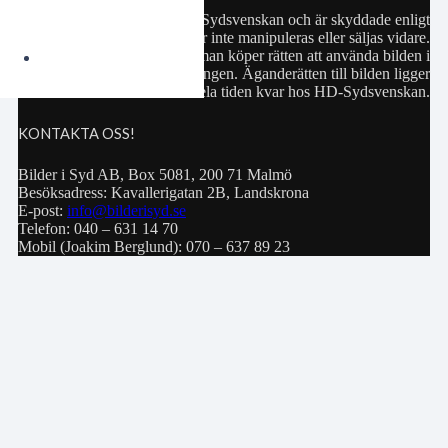
Samtliga bilder hör till HD-Sydsvenskan och är skyddade enligt
upphovsrättslagen. De får inte manipuleras eller säljas vidare.
Köp av bild innebär att man köper rätten att använda bilden i
privat bruk eller för publiceringen. Äganderätten till bilden ligger
hela tiden kvar hos HD-Sydsvenskan.
KONTAKTA OSS!
Bilder i Syd AB, Box 5081, 200 71 Malmö
Besöksadress: Kavallerigatan 2B, Landskrona
E-post:
info@bilderisyd.se
Telefon: 040 – 631 14 70
Mobil (Joakim Berglund): 070 – 637 89 23