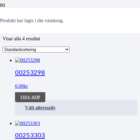
hallen
Produkt
har lagts i din varukorg.
Visar alla 4 resultat
00253298
0.00
kr
VISA / KÖP
Välj alternativ
00253303