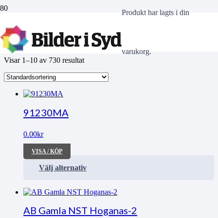
Produkt
har lagts i din
HD-NST
varukorg.
Visar 1–10 av 730 resultat
91230MA
0.00
kr
VISA / KÖP
Välj alternativ
AB Gamla NST Hoganas-2