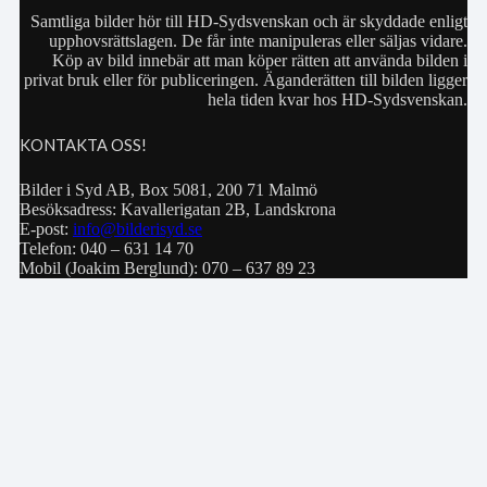
Samtliga bilder hör till HD-Sydsvenskan och är skyddade enligt
upphovsrättslagen. De får inte manipuleras eller säljas vidare.
Köp av bild innebär att man köper rätten att använda bilden i
privat bruk eller för publiceringen. Äganderätten till bilden ligger
hela tiden kvar hos HD-Sydsvenskan.
KONTAKTA OSS!
Bilder i Syd AB, Box 5081, 200 71 Malmö
Besöksadress: Kavallerigatan 2B, Landskrona
E-post:
info@bilderisyd.se
Telefon: 040 – 631 14 70
Mobil (Joakim Berglund): 070 – 637 89 23