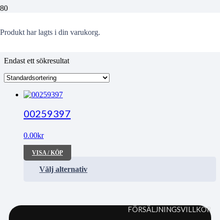
Henriette
Produkt
har lagts i din varukorg.
Endast ett sökresultat
00259397
0.00
kr
VISA / KÖP
Välj alternativ
FÖRSÄLJNINGSVILLKOR